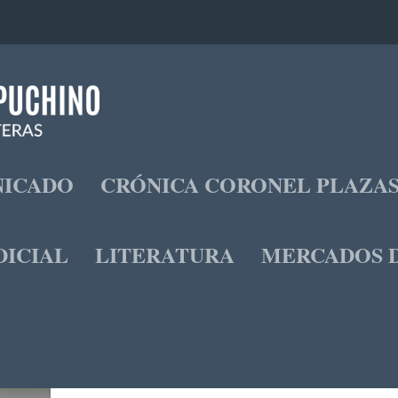
ICADO
CRÓNICA CORONEL PLAZA
DICIAL
LITERATURA
MERCADOS D
LA LEY DE PAZ TOTAL
Publicado por
Paloma Valencia L.
|
Oct 27, 2022
|
Opinión
|