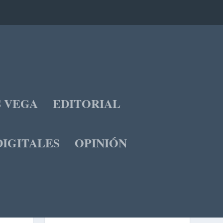
S VEGA
EDITORIAL
IGITALES
OPINIÓN
OCTUBRE 2022
L
M
X
J
V
S
D