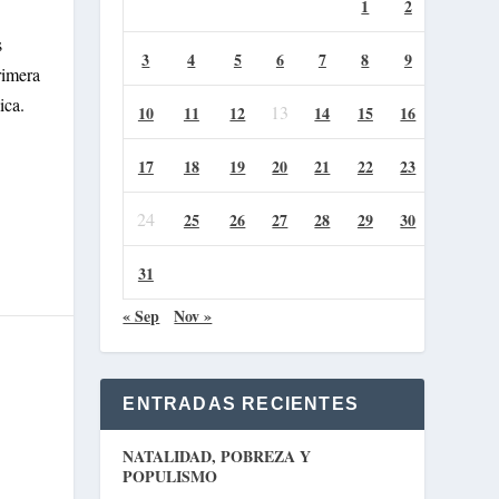
1
2
s
3
4
5
6
7
8
9
rimera
ica.
13
10
11
12
14
15
16
17
18
19
20
21
22
23
24
25
26
27
28
29
30
31
« Sep
Nov »
ENTRADAS RECIENTES
NATALIDAD, POBREZA Y
POPULISMO