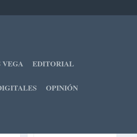
S VEGA
EDITORIAL
IGITALES
OPINIÓN
OCTUBRE 2022
L
M
X
J
V
S
D