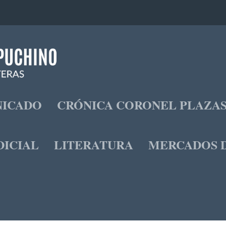
ICADO
CRÓNICA CORONEL PLAZA
DICIAL
LITERATURA
MERCADOS D
OS Y DESVARÍOS DE PETRO
z Jaraba
|
Ago 21, 2022
|
Opinión
|
0
|