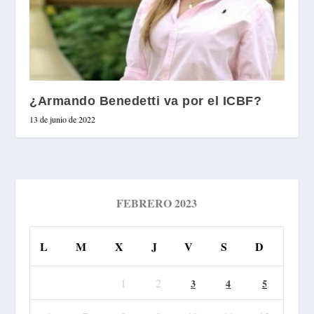
¿Armando Benedetti va por el ICBF?
13 de junio de 2022
FEBRERO 2023
L
M
X
J
V
S
D
1
2
3
4
5