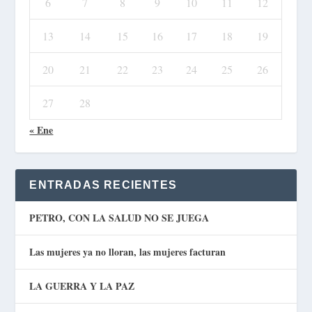
6
7
8
9
10
11
12
13
14
15
16
17
18
19
20
21
22
23
24
25
26
27
28
« Ene
ENTRADAS RECIENTES
PETRO, CON LA SALUD NO SE JUEGA
Las mujeres ya no lloran, las mujeres facturan
LA GUERRA Y LA PAZ