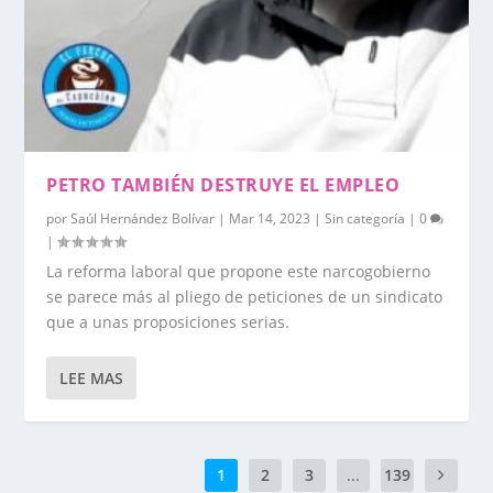
PETRO TAMBIÉN DESTRUYE EL EMPLEO
por
Saúl Hernández Bolívar
|
Mar 14, 2023
|
Sin categoría
|
0
|
La reforma laboral que propone este narcogobierno
se parece más al pliego de peticiones de un sindicato
que a unas proposiciones serias.
LEE MAS
1
2
3
...
139