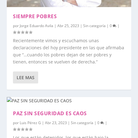
SIEMPRE POBRES
por
Jorge Eduardo Avila
|
Abr 25, 2023
|
Sin categoría
|
0
|
Recientemente vimos y escuchamos unas
declaraciones del hoy presidente en las que afirmaba
que “…cuando los pobres dejan de ser pobres y
tienen, entonces se vuelven de derecha.”
LEE MAS
PAZ SIN SEGURIDAD ES CAOS
por
Luis Pérez G
|
Abr 23, 2023
|
Sin categoría
|
0
|
Los que están detenidos, los que están bajo la