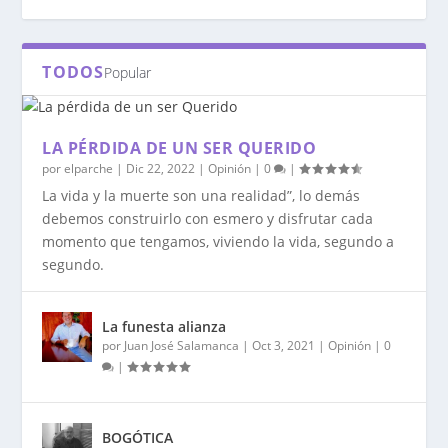
TODOS
Popular
LA PÉRDIDA DE UN SER QUERIDO
por
elparche
|
Dic 22, 2022
|
Opinión
|
0
|
La vida y la muerte son una realidad”, lo demás
debemos construirlo con esmero y disfrutar cada
momento que tengamos, viviendo la vida, segundo a
segundo.
TÉMALE AL SILENCIO DE LA MAYORÍA
RESCATEMOS A LA SOCIEDAD
SIEMPRE POBRES
PAZ SIN SEGURIDAD ES CAOS
LA PAZ CON COSTOS PERO NO CUALQUIER
COSTO
La funesta alianza
por
Juan José Salamanca
|
Oct 3, 2021
|
Opinión
|
0
|
BOGÓTICA