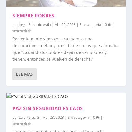
SIEMPRE POBRES
por
Jorge Eduardo Avila
|
Abr 25, 2023
|
Sin categoría
|
0
|
Recientemente vimos y escuchamos unas
declaraciones del hoy presidente en las que afirmaba
que “…cuando los pobres dejan de ser pobres y
tienen, entonces se vuelven de derecha.”
LEE MAS
PAZ SIN SEGURIDAD ES CAOS
por
Luis Pérez G
|
Abr 23, 2023
|
Sin categoría
|
0
|
Los que están detenidos, los que están bajo la