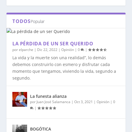
TODOS
Popular
LA PÉRDIDA DE UN SER QUERIDO
por
elparche
|
Dic 22, 2022
|
Opinión
|
0
|
La vida y la muerte son una realidad”, lo demás
debemos construirlo con esmero y disfrutar cada
momento que tengamos, viviendo la vida, segundo a
segundo.
TÉMALE AL SILENCIO DE LA MAYORÍA
RESCATEMOS A LA SOCIEDAD
SIEMPRE POBRES
PAZ SIN SEGURIDAD ES CAOS
LA PAZ CON COSTOS PERO NO CUALQUIER
COSTO
La funesta alianza
por
Juan José Salamanca
|
Oct 3, 2021
|
Opinión
|
0
|
BOGÓTICA