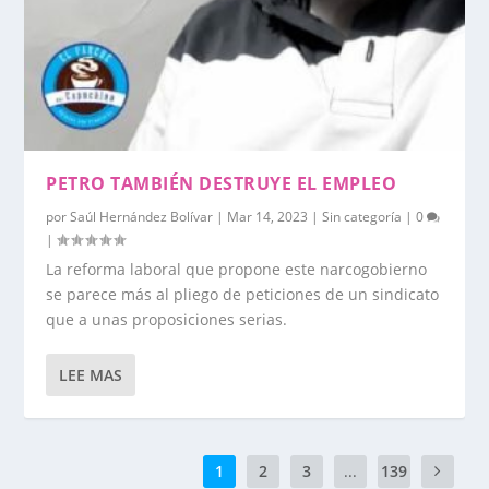
PETRO TAMBIÉN DESTRUYE EL EMPLEO
por
Saúl Hernández Bolívar
|
Mar 14, 2023
|
Sin categoría
|
0
|
La reforma laboral que propone este narcogobierno
se parece más al pliego de peticiones de un sindicato
que a unas proposiciones serias.
LEE MAS
1
2
3
...
139